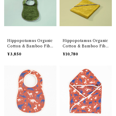
Hippopotamus Organic
Hippopotamus Organic
Cotton & Bamboo Fibe
Cotton & Bamboo Fibe
r Towel <Baby Bibs> O
r Towel <Baby Towel S
¥3,850
¥10,780
EKO-TEX100 エコテック
waddle> OEKO-TEX10
ス100国際認証取得 オーガ
0 エコテックス100国際認
ニックコットンと竹再生繊維
証取得 オーガニックコット
のタオルシリーズ 「ヒポポタ
ンと竹再生繊維のタオルシ
マス」<ベビースタイ>
リーズ 「ヒポポタマス」<ベ
ビーおくるみ>