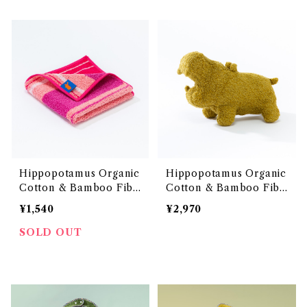
証取得 オーガニックコット
ーガニックコットンと竹再生
ンと竹再生繊維のタオルシ
繊維のタオルシリーズ 「ヒ
リーズ 「ヒポポタマス」<ビ
ポポタマス」<ハンカチーフ>
ーチサンダルスリッパ>
Hippopotamus Organic
Hippopotamus Organic
Cotton & Bamboo Fibe
Cotton & Bamboo Fibe
r Towel <Handkerchief
r Towel <Logos Stuffed
¥1,540
¥2,970
HAMAM> OEKO-TEX1
Hippopotamus> OEKO
00 エコテックス100国際認
-TEX100 エコテックス10
SOLD OUT
証取得 オーガニックコット
0国際認証取得 オーガニッ
ンと竹再生繊維のタオルシ
クコットンと竹再生繊維のタ
リーズ 「ヒポポタマス」<ハン
オルシリーズ 「ヒポポタマ
カチーフ ハマム柄>
ス」<ロゴぬいぐるみ>