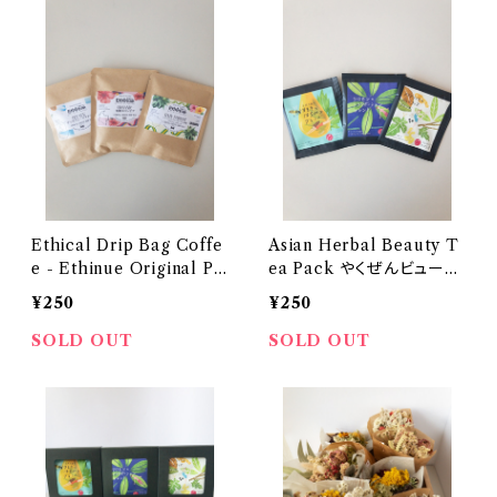
Ethical Drip Bag Coffe
Asian Herbal Beauty T
e - Ethinue Original Pa
ea Pack やくぜんビューテ
ckage - エシニューオリ
ィー茶１包入
¥250
¥250
ジナルドリップバッグコーヒ
ー
SOLD OUT
SOLD OUT