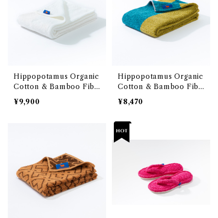
Hippopotamus Organic
Hippopotamus Organic
Cotton & Bamboo Fibe
Cotton & Bamboo Fibe
r Towel <Bath Towel B
r Towel <MINI Bath To
¥9,900
¥8,470
IG SIZE> OEKO-TEX10
wel> OEKO-TEX100 エ
0 エコテックス100国際認
コテックス100国際認証取
証取得 オーガニックコット
得 オーガニックコットンと
ンと竹再生繊維のタオルシ
竹再生繊維のタオルシリー
リーズ 「ヒポポタマス」<バ
ズ 「ヒポポタマス」<ミニバ
スタオルBIGサイズ>
スタオル>