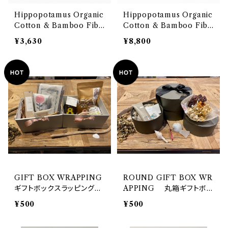
Hippopotamus Organic
Hippopotamus Organic
Cotton & Bamboo Fibe
Cotton & Bamboo Fibe
r Towel <Gauze Bib> O
r Towel <Gauze Swadd
¥3,630
¥8,800
EKO-TEX100 エコテック
le> OEKO-TEX100 エコ
ス100国際認証取得 オーガ
テックス100国際認証取得
ニックコットンと竹再生繊維
オーガニックコットンと竹再
のタオルシリーズ 「ヒポポタ
生繊維のタオルシリーズ
マス」<ガーゼベビースタイ
「ヒポポタマス」<ガーゼおく
>
るみ>
GIFT BOX WRAPPING
ROUND GIFT BOX WR
ギフトボックスラッピング80
APPING 丸箱ギフトボッ
サイズ
クスラッピング
¥500
¥500