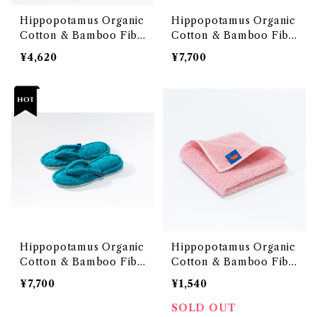
Hippopotamus Organic
Hippopotamus Organic
Cotton & Bamboo Fibe
Cotton & Bamboo Fibe
r Towel <Face Towel
r Towel <Beach Sandal
¥4,620
¥7,700
HAMAM> OEKO-TEX1
Slippers> OEKO-TEX1
00 エコテックス100国際認
00 エコテックス100国際認
証取得 オーガニックコット
証取得 オーガニックコット
ンと竹再生繊維のタオルシ
ンと竹再生繊維のタオルシ
リーズ 「ヒポポタマス」<ハ
リーズ 「ヒポポタマス」<ビ
マム柄フェイスタオル>
ーチサンダルスリッパ>
Hippopotamus Organic
Hippopotamus Organic
Cotton & Bamboo Fibe
Cotton & Bamboo Fibe
r Towel <Beach Sandal
r Towel <Handkerchief
¥7,700
¥1,540
Slippers> OEKO-TEX1
> OEKO-TEX100 エコテ
00 エコテックス100国際認
ックス100国際認証取得 オ
SOLD OUT