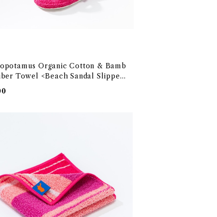
opotamus Organic Cotton & Bamb
iber Towel <Beach Sandal Slippers
EKO-TEX100 エコテックス100国際認証
00
 オーガニックコットンと竹再生繊維のタオ
リーズ 「ヒポポタマス」<ビーチサンダルスリ