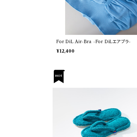
For DiL Air-Bra -For DiLエアブラ-
¥12,400