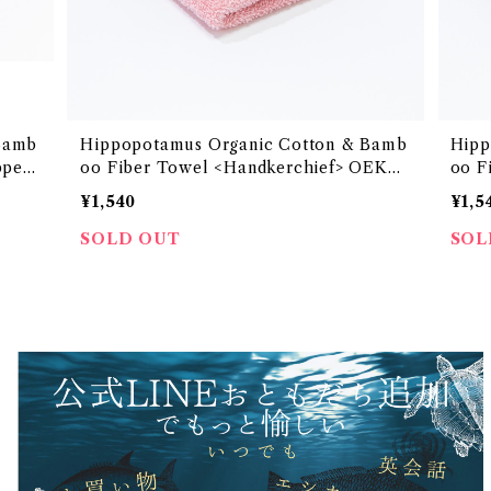
Bamb
Hippopotamus Organic Cotton & Bamb
Hipp
ppers
oo Fiber Towel <Handkerchief> OEKO-
oo F
国際認証
TEX100 エコテックス100国際認証取得 オー
> O
¥1,540
¥1,5
のタオ
ガニックコットンと竹再生繊維のタオルシリーズ
取得
ルスリ
「ヒポポタマス」<ハンカチーフ>
ルシリ
SOLD OUT
SOL
ム柄>