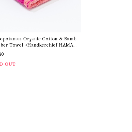
opotamus Organic Cotton & Bamb
iber Towel <Handkerchief HAMAM
EKO-TEX100 エコテックス100国際認証
40
 オーガニックコットンと竹再生繊維のタオ
ーズ 「ヒポポタマス」<ハンカチーフ ハマ
D OUT