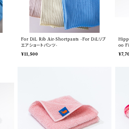
For DiL Rib Air-Shortpants -For DiLリブ
Hipp
エアショートパンツ-
oo F
> O
¥11,500
¥7,7
取得
ルシ
ッパ>