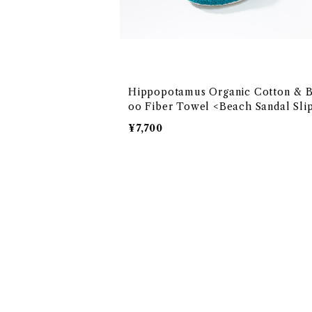
Hippopotamus Organic Cotton & 
oo Fiber Towel <Beach Sandal Sli
> OEKO-TEX100 エコテックス100
¥7,700
取得 オーガニックコットンと竹再生繊維
ルシリーズ 「ヒポポタマス」<ビーチサンダ
ッパ>